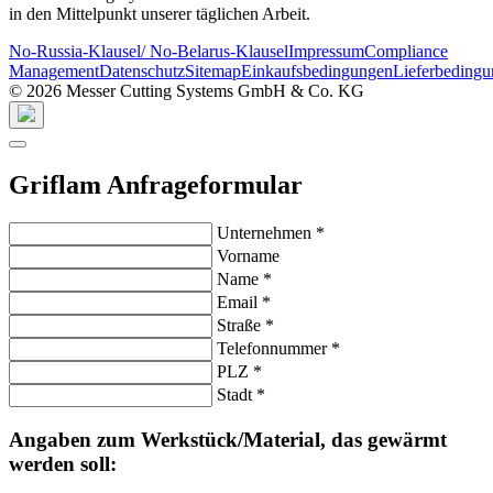
in den Mittelpunkt unserer täglichen Arbeit.
No-Russia-Klausel/ No-Belarus-Klausel
Impressum
Compliance
Management
Datenschutz
Sitemap
Einkaufsbedingungen
Lieferbeding
© 2026 Messer Cutting Systems GmbH & Co. KG
Griflam Anfrageformular
Unternehmen
*
Vorname
Name
*
Email
*
Straße
*
Telefonnummer
*
PLZ
*
Stadt
*
Angaben zum Werkstück/Material, das gewärmt
werden soll: