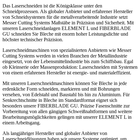
Das Laserschneiden ist die Königsklasse unter den
Schneidprozessen. Als globaler Anbieter und erfahrener Hersteller
von Schneidsystemen für die metallverarbeitende Industrie setzt
Messer Cutting Systems Maßstäbe in Präzision und Sicherheit. Mit
unseren Laserschneidanlagen ELEMENT L und FIBERBLADE
GU schneiden Sie Bleche mit enorm hoher Leistungsdichte und
höchster technischer Präzision.
Laserschneidmaschinen von spezialisierten Anbietern wie Messer
Cutting Systems werden in vielen Branchen der Metallindustrie
eingesetzt, von der Lebensmittelindustrie bis zum Schiffsbau. Egal
ob Kleinserie oder Massenproduktion: Laserschneiden mit Systemen
von einem erfahrenen Hersteller ist energie- und materialeffizient.
Mit unseren Laserschneidmaschinen können Sie Bleche in jede
erdenkliche Form schneiden, markieren und mit Bohrungen
versehen, von Edelstahl und Baustahl bis hin zu Aluminium. Für
Senkrechtschnitte in Bleche im Standardformat eignet sich
besonders unsere FIBERBLADE GU. Präzise Fasenschnitte zur
Vorbereitung von allen gängigen Schweißnahtformen und weitere
Bearbeitungsmöglichkeiten gelingen mit unserer ELEMENT L in
einem Arbeitsgang.
Als langjähriger Hersteller und globaler Anbieter von
Laserschneidlösungen haben wir unsere Systeme optimiert, um