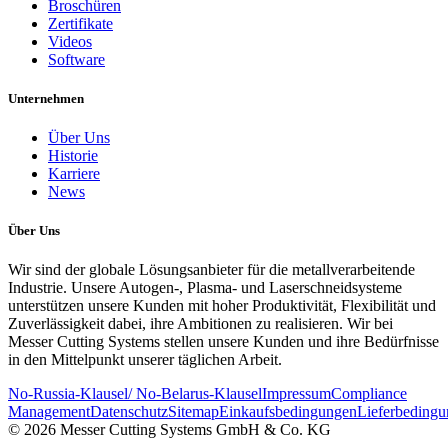
Broschüren
Zertifikate
Videos
Software
Unternehmen
Über Uns
Historie
Karriere
News
Über Uns
Wir sind der globale Lösungsanbieter für die metallverarbeitende
Industrie. Unsere Autogen-, Plasma- und Laserschneidsysteme
unterstützen unsere Kunden mit hoher Produktivität, Flexibilität und
Zuverlässigkeit dabei, ihre Ambitionen zu realisieren. Wir bei
Messer Cutting Systems stellen unsere Kunden und ihre Bedürfnisse
in den Mittelpunkt unserer täglichen Arbeit.
No-Russia-Klausel/ No-Belarus-Klausel
Impressum
Compliance
Management
Datenschutz
Sitemap
Einkaufsbedingungen
Lieferbeding
© 2026 Messer Cutting Systems GmbH & Co. KG