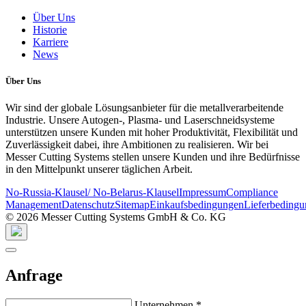
Über Uns
Historie
Karriere
News
Über Uns
Wir sind der globale Lösungsanbieter für die metallverarbeitende
Industrie. Unsere Autogen-, Plasma- und Laserschneidsysteme
unterstützen unsere Kunden mit hoher Produktivität, Flexibilität und
Zuverlässigkeit dabei, ihre Ambitionen zu realisieren. Wir bei
Messer Cutting Systems stellen unsere Kunden und ihre Bedürfnisse
in den Mittelpunkt unserer täglichen Arbeit.
No-Russia-Klausel/ No-Belarus-Klausel
Impressum
Compliance
Management
Datenschutz
Sitemap
Einkaufsbedingungen
Lieferbeding
© 2026 Messer Cutting Systems GmbH & Co. KG
Anfrage
Unternehmen
*