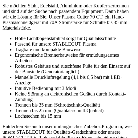
Sie möchten Stahl, Edelstahl, Aluminium oder Kupfer zertrennen
und sind auf der Suche nach passendem Equipment. Dann haben
wir die Lösung für Sie. Unser Plasma Cutter 70 CT, ein Hand-
Plasmaschneidgerät mit 70A Stromstärke für Schnitte bis 35 mm
Materialstärke.
Hohe Lichtbogenstabilität sorgt für Qualitätsschnitte
Passend für unsere STABLECUT Plasma
Tragbare und kompakte Bauweise
Ergonomische Brennerbauweise für ermüdungsarmes
Arbeiten
Robustes Gehäuse und rutschfeste Füße für den Einsatz auf
der Baustelle (Generatortauglich)
Manuelle Druckluftregelung (4,1 bis 6,5 bar) mit LED-
Anzeige
Intuitive Bedienung mit 3 Modi
Keine Störung an elektronischen Geräten durch Kontakt-
Zündung
Trennen bis 35 mm (Schrottschnitt-Qualität)
Trennen bis 25 mm (Qualitätsschnitt-Qualität)
Lochstechen bis 15 mm
Entdecken Sie auch unser umfangreiches Zubehör-Programm, wie
unsere STABLECUT für Qualitäts-Gradschnitte oder unsere
PORTACUT 3-in-1 als portable Plasma-Brennschneidmaschine.