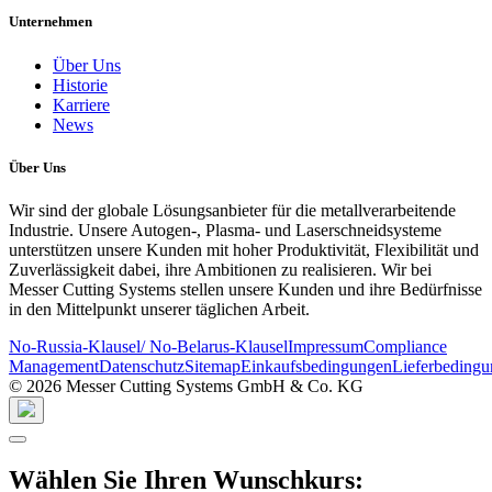
Unternehmen
Über Uns
Historie
Karriere
News
Über Uns
Wir sind der globale Lösungsanbieter für die metallverarbeitende
Industrie. Unsere Autogen-, Plasma- und Laserschneidsysteme
unterstützen unsere Kunden mit hoher Produktivität, Flexibilität und
Zuverlässigkeit dabei, ihre Ambitionen zu realisieren. Wir bei
Messer Cutting Systems stellen unsere Kunden und ihre Bedürfnisse
in den Mittelpunkt unserer täglichen Arbeit.
No-Russia-Klausel/ No-Belarus-Klausel
Impressum
Compliance
Management
Datenschutz
Sitemap
Einkaufsbedingungen
Lieferbeding
© 2026 Messer Cutting Systems GmbH & Co. KG
Wählen Sie Ihren Wunschkurs: