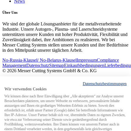
News
Über Uns
Wir sind der globale Lösungsanbieter für die metallverarbeitende
Industrie. Unsere Autogen-, Plasma- und Laserschneidsysteme
unterstützen unsere Kunden mit hoher Produktivität, Flexibilität und
Zuverlässigkeit dabei, ihre Ambitionen zu realisieren. Wir bei
Messer Cutting Systems stellen unsere Kunden und ihre Bedürfnisse
in den Mittelpunkt unserer täglichen Arbeit.
No-Russia-Klausel/ No-Belarus-Klausel
Impressum
Compliance
Management
Datenschutz
Sitemap
Einkaufsbedingungen
Lieferbeding
© 2026 Messer Cutting Systems GmbH & Co. KG
Datenschutzbestimmungen
Wir verwenden Cookies
Wir können diese nach Ihrer Einwilligung über „Alle akzeptieren“ zur Analyse unserer
Besucherdaten platzieren, um unsere Webseite zu verbessern, personalisierte Inhalte
Search for
anzuzeigen und Ihnen ein großartiges Webseiten-Erlebnis zu bieten. Soweit dies
erforderlich ist, erhält unser Partner (Google) dabei Sie betreffende Informationen wie
Ihre IP-Adresse. Unser Partner behält sich vor, übermittelte Daten zu eigenen Zwecken,
MCS weltweit
wie etwa zur Verbesserung seiner Dienste sowie geräteübergreifend durch
Profilbildung, weiterzuverarbeiten. Ihre Daten können von unserem Partner auch in
einem Drittland verarbeitet werden, in dem gegebenenfalls kein gleichwertiges