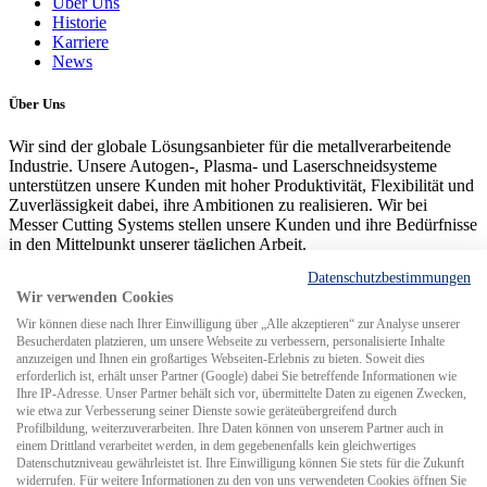
Über Uns
Historie
Karriere
News
Über Uns
Wir sind der globale Lösungsanbieter für die metallverarbeitende
Industrie. Unsere Autogen-, Plasma- und Laserschneidsysteme
unterstützen unsere Kunden mit hoher Produktivität, Flexibilität und
Zuverlässigkeit dabei, ihre Ambitionen zu realisieren. Wir bei
Messer Cutting Systems stellen unsere Kunden und ihre Bedürfnisse
in den Mittelpunkt unserer täglichen Arbeit.
Datenschutzbestimmungen
No-Russia-Klausel/ No-Belarus-Klausel
Impressum
Compliance
Wir verwenden Cookies
Management
Datenschutz
Sitemap
Einkaufsbedingungen
Lieferbeding
© 2026 Messer Cutting Systems GmbH & Co. KG
Wir können diese nach Ihrer Einwilligung über „Alle akzeptieren“ zur Analyse unserer
Besucherdaten platzieren, um unsere Webseite zu verbessern, personalisierte Inhalte
anzuzeigen und Ihnen ein großartiges Webseiten-Erlebnis zu bieten. Soweit dies
erforderlich ist, erhält unser Partner (Google) dabei Sie betreffende Informationen wie
Ihre IP-Adresse. Unser Partner behält sich vor, übermittelte Daten zu eigenen Zwecken,
wie etwa zur Verbesserung seiner Dienste sowie geräteübergreifend durch
Profilbildung, weiterzuverarbeiten. Ihre Daten können von unserem Partner auch in
Search for
einem Drittland verarbeitet werden, in dem gegebenenfalls kein gleichwertiges
Datenschutzniveau gewährleistet ist. Ihre Einwilligung können Sie stets für die Zukunft
widerrufen. Für weitere Informationen zu den von uns verwendeten Cookies öffnen Sie