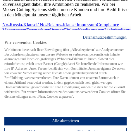
Zuverlässigkeit dabei, ihre Ambitionen zu realisieren. Wir bei
Messer Cutting Systems stellen unsere Kunden und ihre Bedürfnisse
in den Mittelpunkt unserer täglichen Arbeit.
No-Russia-Klausel/ No-Belarus-Klausel
Impressum
Compliance
Management
Datenschutz
Sitemap
Einkaufsbedingungen
Lieferbeding
© 2026 Messer Cutting Systems GmbH & Co. KG
Datenschutzbestimmungen
Wir verwenden Cookies
Wir können diese nach Ihrer Einwilligung über „Alle akzeptieren“ zur Analyse unserer
Besucherdaten platzieren, um unsere Webseite zu verbessern, personalisierte Inhalte
anzuzeigen und Ihnen ein großartiges Webseiten-Erlebnis zu bieten. Soweit dies
erforderlich ist, erhält unser Partner (Google) dabei Sie betreffende Informationen wie
Search for
Ihre IP-Adresse. Unser Partner behält sich vor, übermittelte Daten zu eigenen Zwecken,
wie etwa zur Verbesserung seiner Dienste sowie geräteübergreifend durch
Profilbildung, weiterzuverarbeiten. Ihre Daten können von unserem Partner auch in
einem Drittland verarbeitet werden, in dem gegebenenfalls kein gleichwertiges
MCS weltweit
Datenschutzniveau gewährleistet ist. Ihre Einwilligung können Sie stets für die Zukunft
widerrufen. Für weitere Informationen zu den von uns verwendeten Cookies öffnen Sie
die Einstellungen unter „Nein, Cookies anpassen“.
Alle akzeptieren