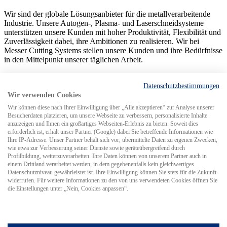
Wir sind der globale Lösungsanbieter für die metallverarbeitende
Industrie. Unsere Autogen-, Plasma- und Laserschneidsysteme
unterstützen unsere Kunden mit hoher Produktivität, Flexibilität und
Zuverlässigkeit dabei, ihre Ambitionen zu realisieren. Wir bei
Messer Cutting Systems stellen unsere Kunden und ihre Bedürfnisse
in den Mittelpunkt unserer täglichen Arbeit.
No-Russia-Klausel/ No-Belarus-Klausel
Impressum
Compliance
Management
Datenschutz
Sitemap
Einkaufsbedingungen
Lieferbeding
Datenschutzbestimmungen
© 2026 Messer Cutting Systems GmbH & Co. KG
Wir verwenden Cookies
Wir können diese nach Ihrer Einwilligung über „Alle akzeptieren“ zur Analyse unserer
Besucherdaten platzieren, um unsere Webseite zu verbessern, personalisierte Inhalte
anzuzeigen und Ihnen ein großartiges Webseiten-Erlebnis zu bieten. Soweit dies
erforderlich ist, erhält unser Partner (Google) dabei Sie betreffende Informationen wie
Ihre IP-Adresse. Unser Partner behält sich vor, übermittelte Daten zu eigenen Zwecken,
wie etwa zur Verbesserung seiner Dienste sowie geräteübergreifend durch
Search for
Profilbildung, weiterzuverarbeiten. Ihre Daten können von unserem Partner auch in
einem Drittland verarbeitet werden, in dem gegebenenfalls kein gleichwertiges
Datenschutzniveau gewährleistet ist. Ihre Einwilligung können Sie stets für die Zukunft
MCS weltweit
widerrufen. Für weitere Informationen zu den von uns verwendeten Cookies öffnen Sie
die Einstellungen unter „Nein, Cookies anpassen“.